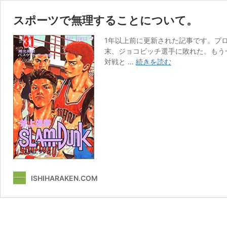
スポーツで無理することについて。
1年以上前に更新された記事です。プ
末、ジョコビッチ選手に敗れた。もう
ス
対戦と …
続きを読む
ポ
ー
ツ
で
無
理
す
る
こ
と
ISHIHARAKEN.COM
に
つ
い
て。