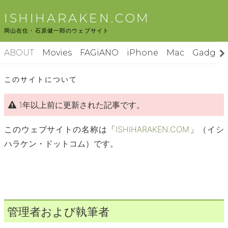
コ
ISHIHARAKEN.COM
ン
岡山在住・石原健一郎のウェブサイト
テ
ン
ABOUT
Movies
FAGiANO
iPhone
Mac
Gadget
ツ
へ
このサイトについて
ス
キ
1年以上前に更新された記事です。
ッ
プ
このウェブサイトの名称は「
ISHIHARAKEN.COM
」（イシ
ハラケン・ドットコム）です。
管理者および執筆者