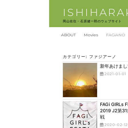
コ
ISHIHAR
ン
テ
岡山在住・石原健一郎のウェブサイト
ン
ツ
ABOUT
Movies
FAGiANO
へ
ス
キ
カテゴリー:
ファジアーノ
ッ
プ
新年あけまし
投
2021-01-01
稿
日:
FAGi GIRL
2019 J2第
戦
投
2020-02-12