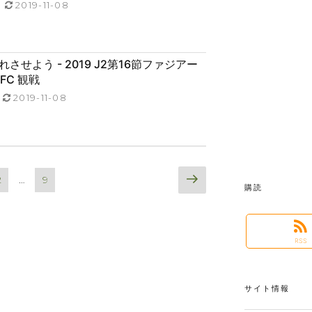
2019-11-08
させよう - 2019 J2第16節ファジアー
FC 観戦
2019-11-08
次
ペ
ペ
2
…
9
購読
の
ー
ー
ペ
ジ
ジ
ー
ジ
RSS
サイト情報