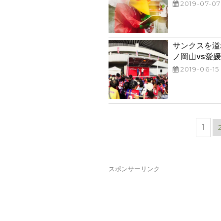
投
2019-07-07
稿
日:
サンクスを溢れ
ノ岡山vs愛媛
投
2019-06-15
稿
日:
投
ペ
1
ー
稿
ジ
の
スポンサーリンク
ペ
ー
ジ