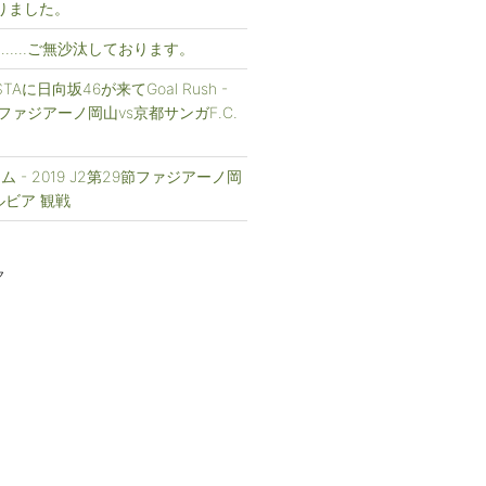
まりました。
……ご無沙汰しております。
FESTAに日向坂46が来てGoal Rush -
1節ファジアーノ岡山vs京都サンガF.C.
 - 2019 J2第29節ファジアーノ岡
ルビア 観戦
ク