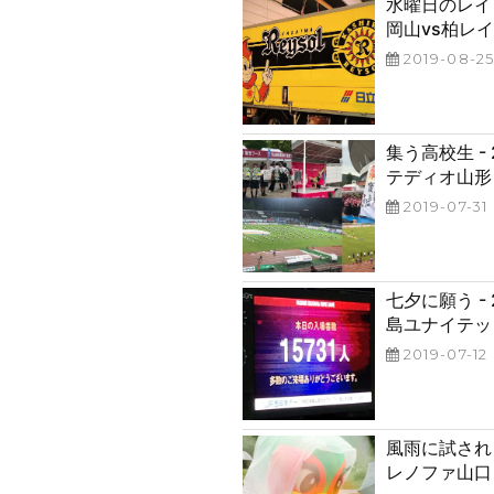
水曜日のレイソ
岡山vs柏レイ
投
2019-08-2
稿
日:
集う高校生 -
テディオ山形
投
2019-07-31
稿
日:
七夕に願う -
島ユナイテッ
投
2019-07-12
稿
日:
風雨に試される
レノファ山口