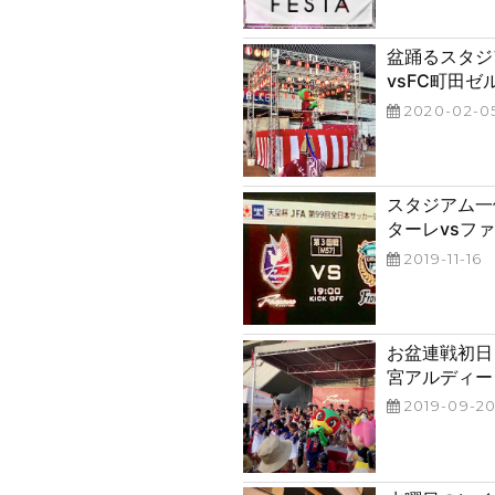
稿
日:
盆踊るスタジア
vsFC町田ゼ
投
2020-02-0
稿
日:
スタジアム一体
ターレvsフ
投
2019-11-16
稿
日:
お盆連戦初日 
宮アルディー
投
2019-09-2
稿
日: