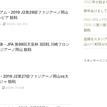
2022年が始
新年あけまして
ム - 2019 J2第29節ファジアーノ岡山
ルビア 観戦
FAGi GIRLs 
5
2020-02-05
2019 J2第3
観戦
盆踊るスタジアム
 - JFA 第99回天皇杯 3回戦 川崎フロン
山vsFC町田ゼ
ァジアーノ岡山 観戦
スポンサーリン
- 2019 J2第27節ファジアーノ岡山vs大
ジャ 観戦
0
2019-11-08