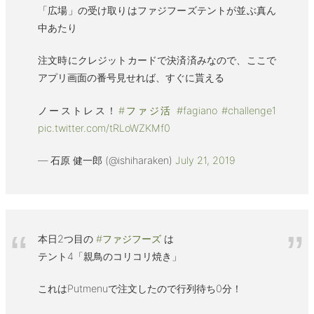
「広場」の受け取りはファジフーズテントが並ぶ真ん
中あたり
注文時にクレジットカードで決済済みなので、ここで
アプリ画面の番号見せれば、すぐに貰える
ノーストレス！
#ファジ活
#fagiano
#challenge1
pic.twitter.com/tRLoWZKMf0
— 石原 健一郎 (@ishiharaken)
July 21, 2019
本日2つ目の
#ファジフーズ
は
テント4「親鳥のコリコリ焼き」
これはPutmenuで注文したので行列待ち0分！