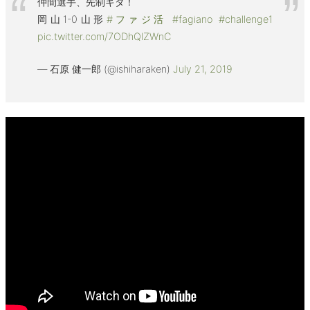
仲間選手、先制キタ！
岡山1-0山形
#ファジ活
#fagiano
#challenge1
pic.twitter.com/7ODhQlZWnC
— 石原 健一郎 (@ishiharaken)
July 21, 2019