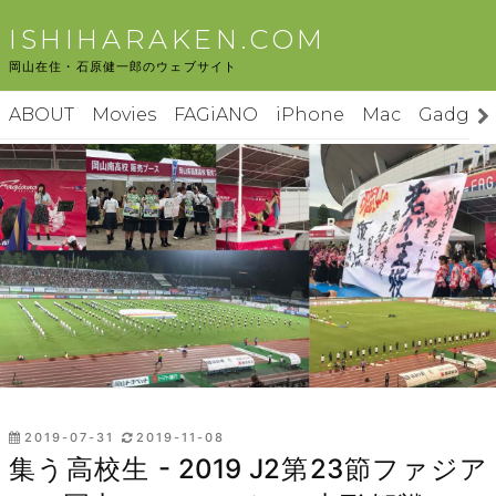
コ
ISHIHARAKEN.COM
ン
岡山在住・石原健一郎のウェブサイト
テ
ン
ABOUT
Movies
FAGiANO
iPhone
Mac
Gadget
ツ
へ
ス
キ
ッ
プ
投
2019-07-31
2019-11-08
稿
集う高校生 - 2019 J2第23節ファジア
日: