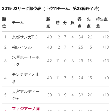
2019 J2リーグ順位表（上位11チーム、第23節終了時）
順
勝
得
失
得失点
チーム
勝
分
負
位
点
点
点
差
1
京都サンガF.C.
43
12
7
4
34
22
+12
2
柏レイソル
43
12
7
4
25
15
+10
水戸ホーリーホ
3
42
11
9
3
29
16
+13
ック
モンテディオ山
4
40
11
7
5
24
15
+9
形
大宮アルディー
5
39
10
9
4
33
20
+13
ジャ
ファジアーノ岡