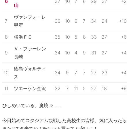
6
37
10
7
6
29
27
+2
山
ヴァンフォーレ
7
36
10
6
7
34
24
+10
甲府
8
横浜ＦＣ
35
10
5
8
33
27
+6
Ｖ・ファーレン
9
34
10
4
9
31
27
+4
長崎
徳島ヴォルティ
10
34
9
7
7
27
23
+4
ス
11
ツエーゲン金沢
32
7
11
5
27
18
+9
ひしめいている、魔境J2……
今日始めてスタジアム観戦した高校生の皆様、気に入ったら
またCスタ来てね！チケット買っても安いよ！