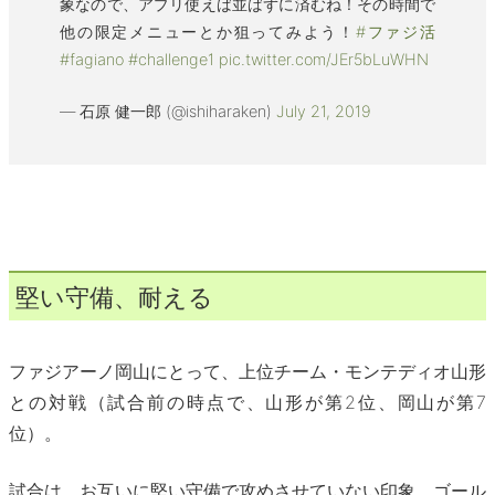
象なので、アプリ使えば並ばずに済むね！その時間で
他の限定メニューとか狙ってみよう！
#ファジ活
#fagiano
#challenge1
pic.twitter.com/JEr5bLuWHN
— 石原 健一郎 (@ishiharaken)
July 21, 2019
堅い守備、耐える
ファジアーノ岡山にとって、上位チーム・モンテディオ山形
との対戦（試合前の時点で、山形が第2位、岡山が第7
位）。
試合は、お互いに堅い守備で攻めさせていない印象。ゴール