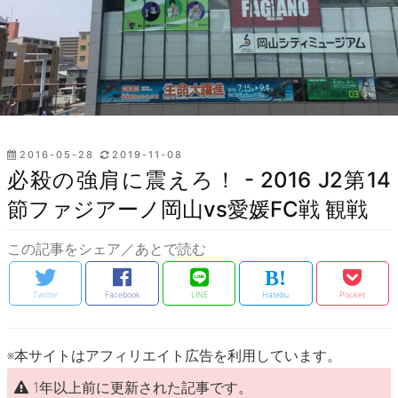
投
2016-05-28
2019-11-08
稿
必殺の強肩に震えろ！ - 2016 J2第14
日:
節ファジアーノ岡山vs愛媛FC戦 観戦
この記事をシェア／あとで読む
Twitter
Facebook
LINE
Hatebu
Pocket
※本サイトはアフィリエイト広告を利用しています。
1年以上前に更新された記事です。