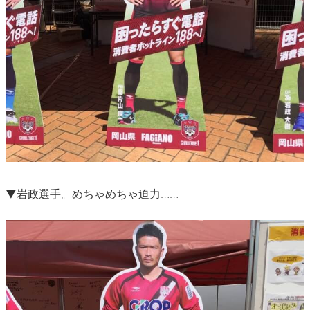
▼岩政選手。めちゃめちゃ迫力……