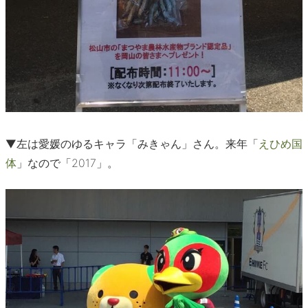
▼左は愛媛のゆるキャラ「みきゃん」さん。来年「
えひめ国
体
」なので「2017」。