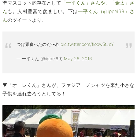
準マスコット的存在として
「一平くん」さんや、「金太」さ
ん
も。人材豊富で羨ましい。下は
一平くん（@ippei69）さ
ん
のツイートより。
つけ麺食べたのだ〜れ
pic.twitter.com/floow5tJcY
— 一平くん (@ippei69)
May 26, 2016
▼「オーレくん」さんが、ファジアーノシャツを来た小さな
子供を連れ去ろうとしてる！