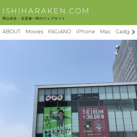
コ
ISHIHARAKEN.COM
ン
岡山在住・石原健一郎のウェブサイト
テ
ン
ABOUT
Movies
FAGiANO
iPhone
Mac
Gadget
ツ
へ
ス
キ
ッ
プ