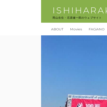
コ
ISHIHAR
ン
テ
岡山在住・石原健一郎のウェブサイト
ン
ツ
ABOUT
Movies
FAGiANO
へ
ス
キ
ッ
プ