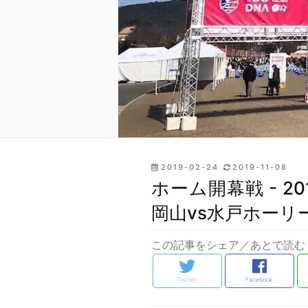
投
2019-02-24
2019-11-08
稿
ホーム開幕戦 - 2
日:
岡山vs水戸ホーリ
この記事をシェア／あとで読む
Twitter
Facebook