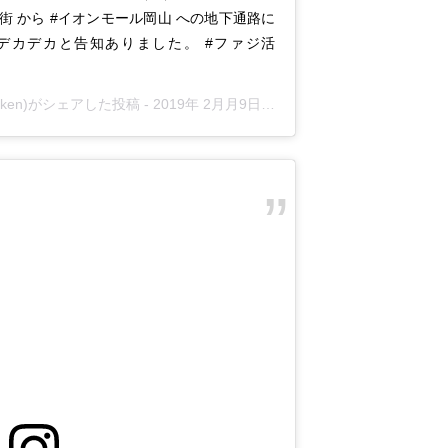
番街 から #イオンモール岡山 への地下通路に
デカデカと告知ありました。 #ファジ活
raken)がシェアした投稿 -
2019年 2月月9日午前1時02分PST