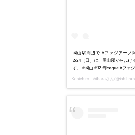
岡山駅周辺で #ファジアーノ
2/24（日）に、岡山駅から歩
す。 #岡山 #J2 #jleague #ファジ活 
Kenichiro Ishihara
さん(@ishiha