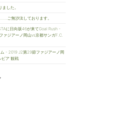
まりました。
……ご無沙汰しております。
FESTAに日向坂46が来てGoal Rush -
1節ファジアーノ岡山vs京都サンガF.C.
 - 2019 J2第29節ファジアーノ岡
ルビア 観戦
ク