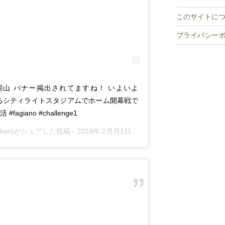
このサイトに
プライバシー
岡山 バナー掲出されてますね！ いよいよ
けるシティライトスタジアムでホーム開幕戦で
#fagiano #challenge1
raken)がシェアした投稿 -
2019年 2月月1日午後11時28分PST