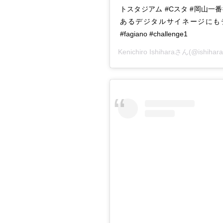
トスタジアム #Cスタ #岡山一
あるデジタルサイネージにも
#fagiano #challenge1
Kenichiro Ishihara
さん(@ishiha