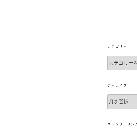
カテゴリー
カ
テ
ゴ
リ
ー
アーカイブ
ア
ー
カ
イ
ブ
スポンサーリン