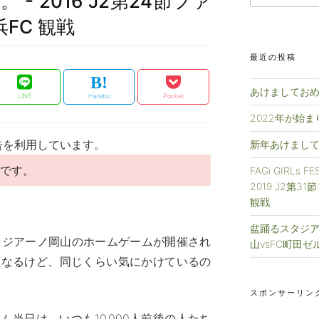
- 2016 J2第24節ファ
FC 観戦
最近の投稿
あけましておめ
LINE
Hatebu
Pocket
2022年が始
告を利用しています。
新年あけまして
事です。
FAGi GIRLs 
2019 J2第3
観戦
盆踊るスタジアム
ァジアーノ岡山のホームゲームが開催され
山vsFC町田ゼ
になるけど、同じくらい気にかけているの
スポンサーリン
当日は、いつも10,000人前後の人たち