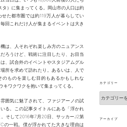
スタ）に集まってくる。岡山市の人口は約
わせた都市圏では約119万人が暮らしてい
、毎回これだけ人が集まるイベントは大き
動機は、人それぞれ楽しみ方のニュアンス
戦だろうけど、戦術に注目したり、お目当
いは、試合外のイベントやスタジアムグル
び場所を求めて訪れたり。あるいは、人で
そのものを楽しむ目的もあるかもしれな
カテゴリー
ウキワクワクを抱いて集まってくる。
カ
の雰囲気に魅了されて、ファジアーノの試
テ
ゴ
ている。この記事タイトルにある「浮かれ
リ
そして2016年7月20日、サッカーJ2第
ー
アーカイブ
浜FCの一戦。僕が浮かれてた大きな理由は