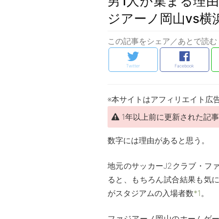
男1人が集まる理由。 
ジアーノ岡山vs横浜
この記事をシェア／あとで読む
Twitter
Facebook
※本サイトはアフィリエイト広
1年以上前に更新された記
数字には理由があると思う。
地元のサッカーJ2クラブ・フ
ると、もちろん試合結果も気
がスタジアムの入場者数
*1
。
ファジアーノ岡山のホームゲーム