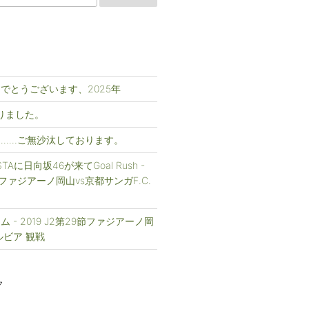
でとうございます、2025年
まりました。
……ご無沙汰しております。
FESTAに日向坂46が来てGoal Rush -
1節ファジアーノ岡山vs京都サンガF.C.
 - 2019 J2第29節ファジアーノ岡
ルビア 観戦
ク