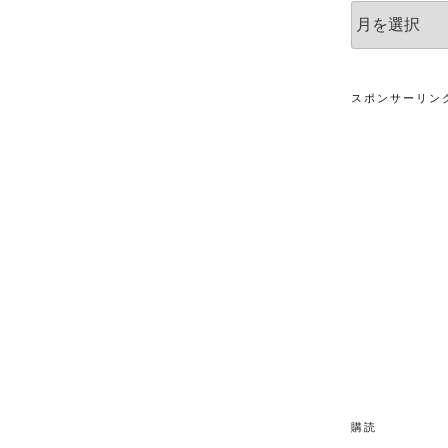
ア
ー
カ
イ
ブ
スポンサーリン
購読