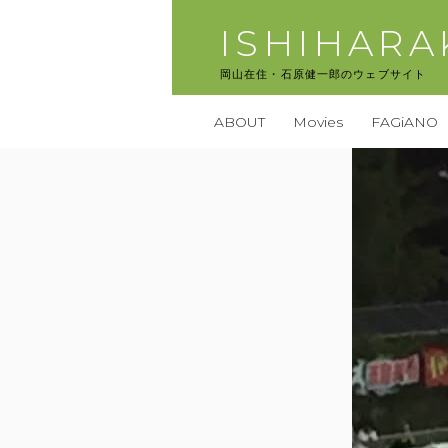
コ
ISHIHAR
ン
テ
岡山在住・石原健一郎のウェブサイト
ン
ツ
ABOUT
Movies
FAGiANO
へ
ス
キ
ッ
プ