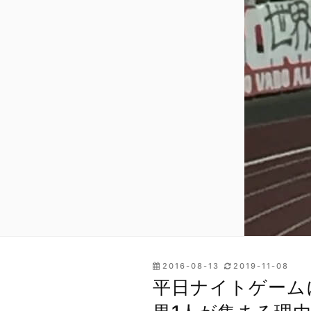
投
2016-08-13
2019-11-08
稿
平日ナイトゲームに
日: