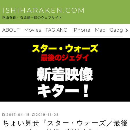
コ
ISHIHARAKEN.COM
ン
岡山在住・石原健一郎のウェブサイト
テ
ン
ABOUT
Movies
FAGiANO
iPhone
Mac
Gadget
ツ
へ
ス
キ
ッ
プ
投
2017-04-15
2019-11-08
稿
ちょい見せ『スター・ウォーズ／最後
日: