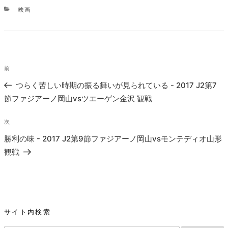
カ
映画
テ
ゴ
リ
ー
投
過
前
稿
去
つらく苦しい時期の振る舞いが見られている - 2017 J2第7
ナ
の
節ファジアーノ岡山vsツエーゲン金沢 観戦
ビ
投
ゲ
稿
次
次
ー
の
勝利の味 - 2017 J2第9節ファジアーノ岡山vsモンテディオ山形
シ
投
観戦
ョ
稿
ン
サイト内検索