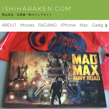
コ
ISHIHARAKEN.COM
ン
岡山在住・石原健一郎のウェブサイト
テ
ン
ABOUT
Movies
FAGiANO
iPhone
Mac
Gadget
ツ
へ
ス
キ
ッ
プ