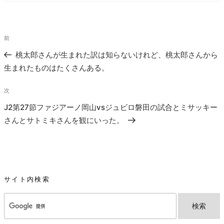
リ
ー
投
過
前
稿
去
桃太郎さんが生まれた訳は知らないけれど、桃太郎さんから
ナ
の
生まれたものはたくさんある。
ビ
投
ゲ
稿
次
次
ー
の
J2第27節ファジアーノ岡山vsジュビロ磐田の試合とミサッキー
シ
投
さんとサトミキさんを観にいった。
ョ
稿
ン
サイト内検索