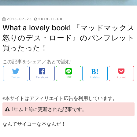
投
2015-07-25
2019-11-08
稿
What a lovely book! 『マッドマックス
日:
怒りのデス・ロード』のパンフレット
買ったった！
この記事をシェア／あとで読む
Twitter
Facebook
LINE
Hatebu
Pocket
※本サイトはアフィリエイト広告を利用しています。
1年以上前に更新された記事です。
なんてサイコーな本なんだ！