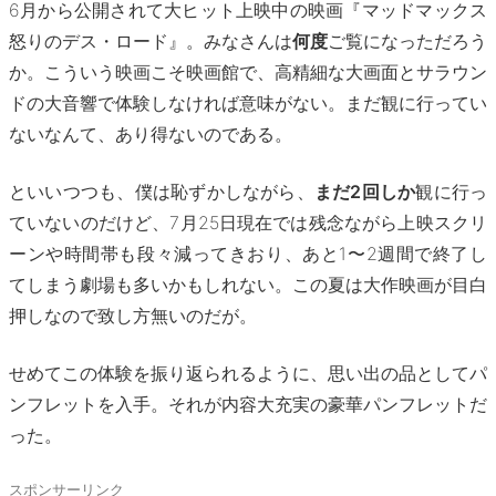
6月から公開されて大ヒット上映中の映画『マッドマックス
怒りのデス・ロード』。みなさんは
何度
ご覧になっただろう
か。こういう映画こそ映画館で、高精細な大画面とサラウン
ドの大音響で体験しなければ意味がない。まだ観に行ってい
ないなんて、あり得ないのである。
といいつつも、僕は恥ずかしながら、
まだ2回しか
観に行っ
ていないのだけど、7月25日現在では残念ながら上映スクリ
ーンや時間帯も段々減ってきおり、あと1〜2週間で終了し
てしまう劇場も多いかもしれない。この夏は大作映画が目白
押しなので致し方無いのだが。
せめてこの体験を振り返られるように、思い出の品としてパ
ンフレットを入手。それが内容大充実の豪華パンフレットだ
った。
スポンサーリンク