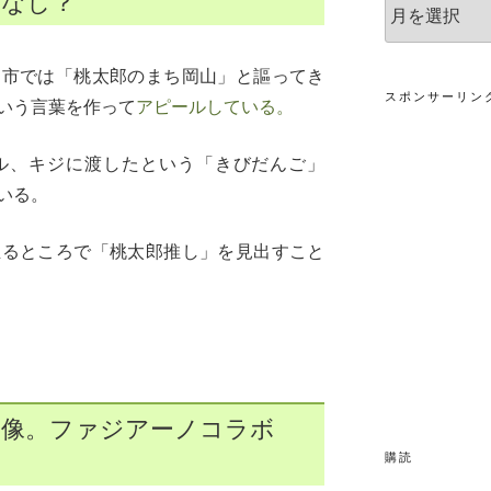
てなし？
ア
ー
カ
イ
山市では「桃太郎のまち岡山」と謳ってき
ブ
スポンサーリン
いう言葉を作って
アピールしている。
ル、キジに渡したという「きびだんご」
いる。
至るところで「桃太郎推し」を見出すこと
ん像。ファジアーノコラボ
購読