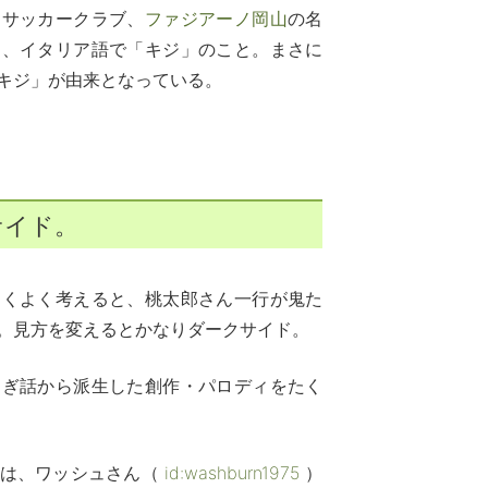
るサッカークラブ、
ファジアーノ岡山
の名
は、イタリア語で「キジ」のこと。まさに
キジ」が由来となっている。
サイド。
よくよく考えると、桃太郎さん一行が鬼た
。見方を変えるとかなりダークサイド。
とぎ話から派生した創作・パロディをたく
作は、ワッシュさん（
id:washburn1975
）