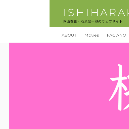
コ
ISHIHAR
ン
テ
岡山在住・石原健一郎のウェブサイト
ン
ツ
ABOUT
Movies
FAGiANO
へ
ス
キ
ッ
プ