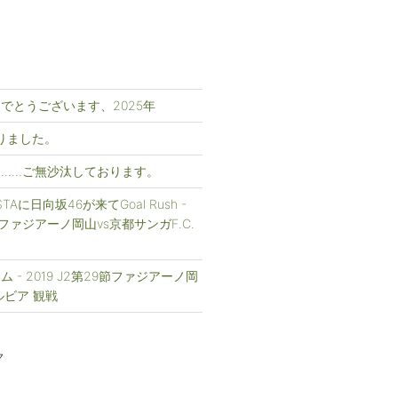
でとうございます、2025年
まりました。
……ご無沙汰しております。
FESTAに日向坂46が来てGoal Rush -
1節ファジアーノ岡山vs京都サンガF.C.
 - 2019 J2第29節ファジアーノ岡
ルビア 観戦
ク