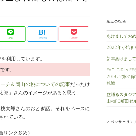
最近の投稿
あけましておめ
LINE
Hatebu
Pocket
2022年が始
告を利用しています。
新年あけまして
事です。
FAGi GIRLs 
2019 J2第3
観戦
ピーチ＆岡山の桃についての記事
だったけ
太郎」さんのイメージがあると思う。
盆踊るスタジアム
山vsFC町田ゼ
る桃太郎さんのおとぎ話。それをベースに
されている。
スポンサーリン
動画リンク多め）