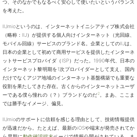
つ、そのなかでもなるべく安心して使いたいというバランス
を考えた。
IIJmioというのは、インターネットイニシアティブ株式会社
（略称：IIJ）が提供する個人向けインターネット（光回線、
モバイル回線）サービスのブランド名。企業としてのIIJは、
日本の企業として初めて商用サービスを提供したインターネ
ットサービスプロバイダ（ISP）だった。1990年代、日本の
インターネット黎明期を1次プロバイダーとして支え、国内
だけでなくアジア地域のインターネット基盤構築でも重要な
役割を果たしてきた存在。古くからのインターネットユーザ
2
ーである僕ら憧れの（？）ブランドなのだ
。まあ、ここま
では勝手なイメージ、偏見。
IIJmioのサポートに信頼を感じる理由として、技術情報提供
が迅速だから。たとえば、最新のiOSや端末が発売されてか
ら早期に
動作確認端末
ページで情報公開がされている。ま