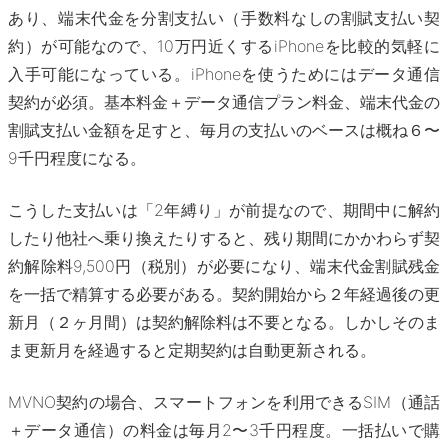
あり、端末代金を分割支払い（手数料なしの割賦支払い契
約）が可能なので、10万円近くするiPhoneを比較的気軽に
入手可能になっている。iPhoneを使うためにはデータ通信
契約が必須。基本料金＋データ通信プラン料金、端末代金の
割賦支払い金額を足すと、毎月の支払いのベースは概ね６〜
9千円程度になる。
こうした支払いは「2年縛り」が前提なので、期間中に解約
したり他社へ乗り換えたりすると、残り期間にかかわらず契
約解除料9,500円（税別）が必要になり、端末代金割賦残金
を一括で精算する必要がある。契約開始から２年経過後の更
新月（２ヶ月間）は契約解除料は不要となる。しかしそのま
ま更新月を経過すると定期契約は自動更新される。
MVNO契約の場合、スマートフォンを利用できるSIM（通話
＋データ通信）の料金は毎月2〜3千円程度。一括払いで購