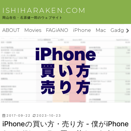
コ
ISHIHARAKEN.COM
ン
岡山在住・石原健一郎のウェブサイト
テ
ン
ABOUT
Movies
FAGiANO
iPhone
Mac
Gadget
ツ
へ
ス
キ
ッ
プ
投
2017-09-22
2023-10-23
稿
iPhoneの買い方・売り方 - 僕がiPhone
日: