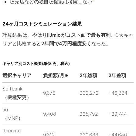
4
販売店などの独自販促策は考慮しない
24ヶ月コストシミュレーション結果
計算結果は、やはり
IIJmioがコスト面で最も有利
。3大キャ
リアと比較すると
2年間で4万円程度安く
なった。
キャリア別コスト概要(単位:円、税込)
選択キャリア
負担額/月※
2年総額
2年差額
Softbank
9,678
232,272
+46,224
（機種変更）
au
9,408
225,792
+39,744
（MNP）
docomo
9,612
230,688
+44,640