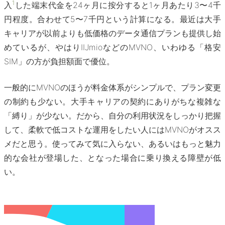
1
入
した端末代金を24ヶ月に按分すると1ヶ月あたり3〜4千
円程度。合わせて5〜7千円という計算になる。最近は大手
キャリアが以前よりも低価格のデータ通信プランも提供し始
めているが、やはりIIJmioなどのMVNO、いわゆる「格安
SIM」の方が負担額面で優位。
一般的にMVNOのほうが料金体系がシンプルで、プラン変更
の制約も少ない。大手キャリアの契約にありがちな複雑な
「縛り」が少ない。だから、自分の利用状況をしっかり把握
して、柔軟で低コストな運用をしたい人にはMVNOがオスス
メだと思う。使ってみて気に入らない、あるいはもっと魅力
的な会社が登場した、となった場合に乗り換える障壁が低
い。