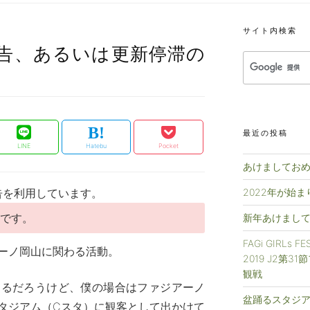
サイト内検索
告、あるいは更新停滞の
最近の投稿
LINE
Hatebu
Pocket
あけましておめ
告を利用しています。
2022年が始
事です。
新年あけまして
FAGi GIRLs 
ーノ岡山に関わる活動。
2019 J2第3
観戦
なるだろうけど、僕の場合はファジアーノ
盆踊るスタジアム
タジアム（Cスタ）に観客として出かけて