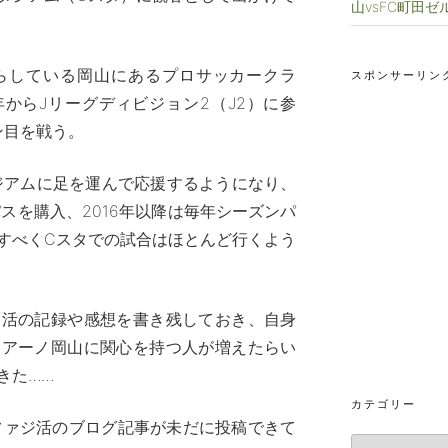
山vsFC町田ゼ
らしている岡山にあるプロサッカークラ
スポンサーリン
9年からJリーグディビジョン2（J2）に参
ズン目を戦う。
タジアムに足を運んで応援するようになり、
パスを購入、2016年以降は毎年シーズンパ
すべくCスタでの試合はほとんど行くよう
ジ活の記録や感想を書き残しておき、自身
ジアーノ岡山に関心を持つ人が増えたらい
きた……
カテゴリー
のファジ活のブログ記事が未だに投稿できて
カ