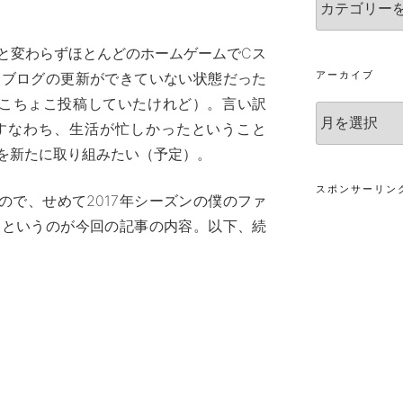
テ
ゴ
と変わらずほとんどのホームゲームでCス
リ
ー
アーカイブ
、ブログの更新ができていない状態だった
mではちょこちょこ投稿していたけれど）。言い訳
ア
すなわち、生活が忙しかったということ
ー
カ
ちを新たに取り組みたい（予定）。
イ
ブ
スポンサーリン
るので、せめて2017年シーズンの僕のファ
、というのが今回の記事の内容。以下、続