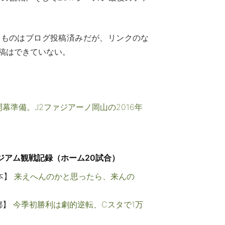
るものはブログ投稿済みだが、リンクのな
稿はできていない。
開幕準備。J2ファジアーノ岡山の2016年
タジアム観戦記録（ホーム20試合）
熊本】
来えへんのかと思ったら、来んの
京都】
今季初勝利は劇的逆転、Cスタで1万