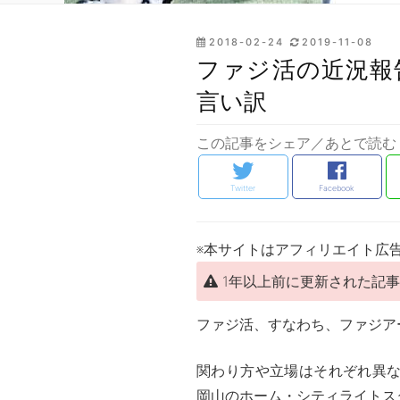
投
2018-02-24
2019-11-08
稿
ファジ活の近況報
日:
言い訳
この記事をシェア／あとで読む
Twitter
Facebook
※本サイトはアフィリエイト広
1年以上前に更新された記
ファジ活、すなわち、ファジア
関わり方や立場はそれぞれ異
岡山のホーム・シティライトス