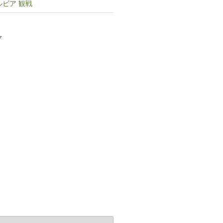
ルビア 観戦
ク