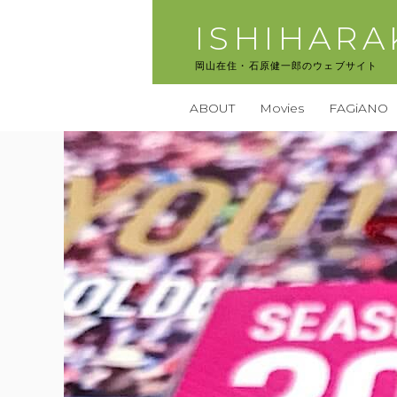
コ
ISHIHAR
ン
テ
岡山在住・石原健一郎のウェブサイト
ン
ツ
ABOUT
Movies
FAGiANO
へ
ス
キ
ッ
プ